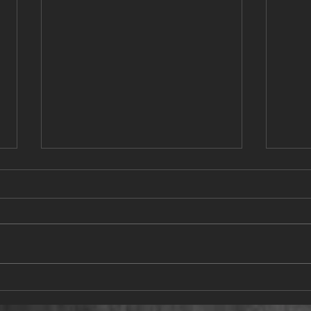
Achterball LM allgemeine
Neon
Klasse 2026
13.1