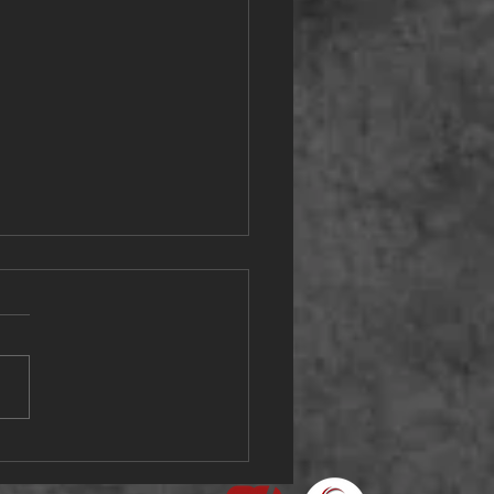
ovus Open Wels am
2.2025