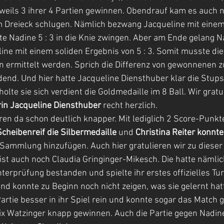
eils 3 ihrer 4 Partien gewinnen. Obendrauf kam es auch n
im Dreieck schlugen. Nämlich bezwang Jacqueline mit einem 5
 Nadine 5 : 3 in die Knie zwingen. Aber am Ende gelang N
ne mit einem soliden Ergebnis von 5 : 3. Somit musste die
n ermittelt werden. Sprich die Differenz von gewonnenen z
nd. Und hier hatte Jacqueline Diensthuber klar die Stups
lte sie sich verdient die Goldmedaille im 8 Ball. Wir gratu
in Jacqueline Diensthuber
 recht herzlich.
en da schon deutlich knapper. Mit lediglich 2 Score-Punk
cheibenreif die Silbermedaille
 und 
Christina Reiter konnte
r Sammlung hinzufügen. Auch hier gratulieren wir zu dieser 
t auch noch Claudia Gringinger-Mikesch. Die hatte nämlich
terprüfung bestanden und spielte ihr erstes offizielles Turn
und konnte zu Beginn noch nicht zeigen, was sie gelernt hat
Partie besser in ihr Spiel rein und konnte sogar das Match g
ix Watzinger knapp gewinnen. Auch die Partie gegen Nadin