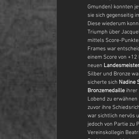
Gmunden) konnten jew
sie sich gegenseitig 
Diese wiederum konnte
Triumph über Jacqueli
mittels Score-Punkte
Frames war entscheide
einem Score von +12 ho
neuen 
Landesmeister
Silber und Bronze war
sicherte sich 
Nadine S
Bronzemedaille
 ihre
Lobend zu erwähnen is
zuvor ihre Schiedsrich
war sichtlich nervös 
jedoch von Partie zu 
Vereinskollegin Beatr