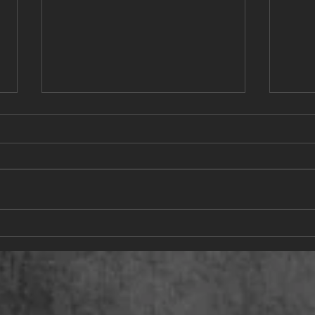
Neonovus Open Wels am
6.B-T
13.12.2025
29.1