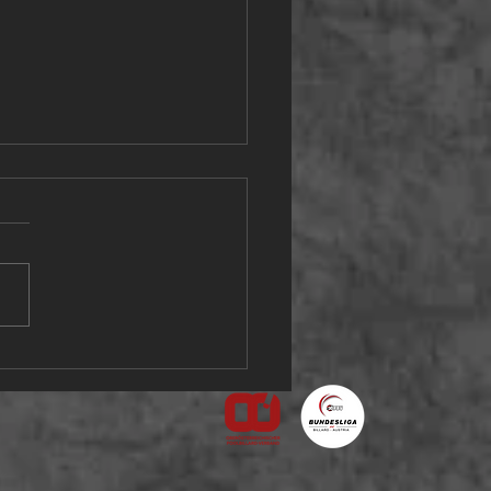
urnie in Steyr am
1.2025