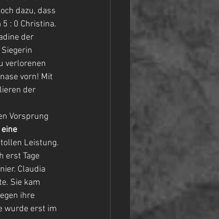
och dazu, dass 
 : 0 Christina. 
adine der 
 Siegerin 
u verlorenen 
nase vorn! Mit 
lieren der 
ten Vorsprung 
 eine 
tollen Leistung.
 erst Tage 
ier. Claudia 
te. Sie kam 
egen ihre 
e wurde erst im 