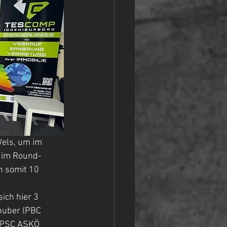
els, um im 
M im Round-
n somit 10 
ch hier 3 
huber (PBC 
 (PSC ASKÖ 